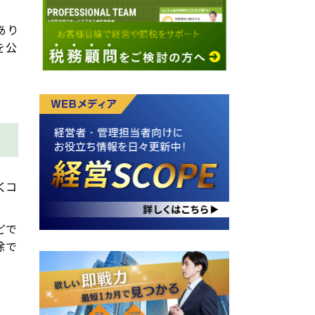
あり
を公
くコ
どで
除で