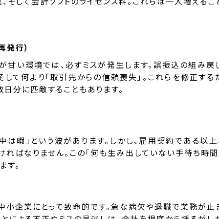
具、そして会計ソフトのライセンス料。これらは一人増えるご
再発行）
が甘い環境では、必ずミスが発生します。誤振込の組み戻
そして何より「取引先からの信頼喪失」。これらを修正する
数日分に匹敵することもあります。
中は暇」という波があります。しかし、雇用契約である以上
ればなりません。この「何も生み出していない手待ち時間
ます。
、中小企業にとって致命的です。急な病欠や退職で業務が止
ことによる不正やミスの見逃しは、会社を根底から揺るがし