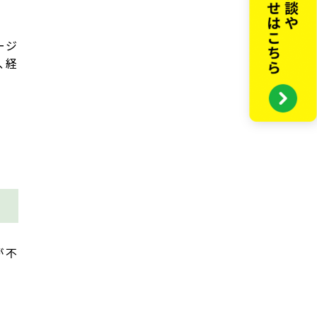
ージ
、経
が不