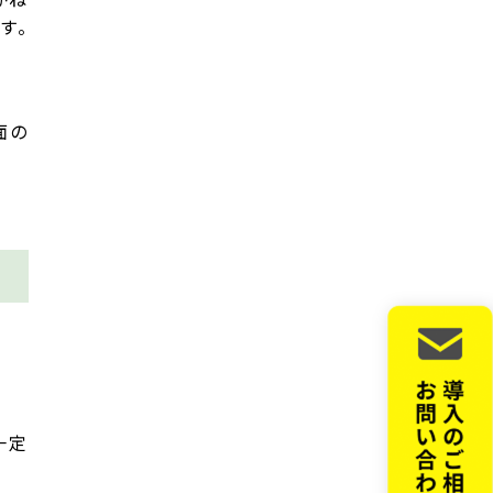
す。
面の
一定