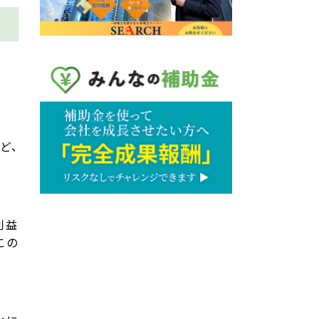
ど、
利益
この