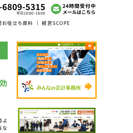
理お役立ち資料
経営SCOPE
対効
るよ
当な